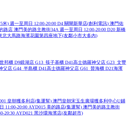
至周日 12:00-20:00 D4 關閘新華店(創利電訊) 澳門佑
的路店 澳門美的路主教街34A 週一至周日 12:00-20:00 D20 新橋
黑沙環東北大馬路海濱花園第四座地下(友鄰小市大多內)
1_世邦櫃 D9鏡湖店 G13_筷子基櫃 D41高士德羅神父店 G23_文豐
神父店 G44_半島櫃 D41高士德羅神父店 G61_晉海櫃 D21海濱
001 皇朝獲多利店(集運幫) 澳門皇朝宋玉生廣場獲多利中心U鋪
11:00-20:00 AYD015 美的路店(集運幫) 澳門美的路主教街
-20:30 AYD021 黑沙環海濱店(友鄰超市)