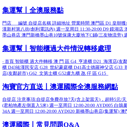
集運幫丨全澳服務點
門店 編號 自提店名稱 詳細地址 營業時間 澳門區 D1 皇朝獲多利
漢新村第八街(創利電訊內) 週一至周日 11:30-20:00 D9 鏡湖店 
墨山巷店 澳門新橋墨山巷10號保康大廈地下C鋪(三友物流旁) 週一
集運幫丨智能櫃過大件情況轉移處理
· 首頁 智能櫃 過大件轉移 澳 門 區 G4_亨達櫃 D21_海濱店(友
櫃 D43祐漢民安店 G28_世紀豪庭櫃 D41高士德羅神父店 G33_
店(友鄰超市) G62_文第士櫃 G52盧九櫃 氹 仔 區 G15_
淘寶官方直送丨澳運國際全澳服務網點
自提店 注意事項:自提店免費存放7天(含上架當天)，超時5元/天
(君柏地產左側直入5米) 週一至周日 12:00-20:00 AYD005 
34A 週一至周日 12:00-20:00 AYD020 新橋墨山巷店(集運
澳運國際丨常見問題Q&A