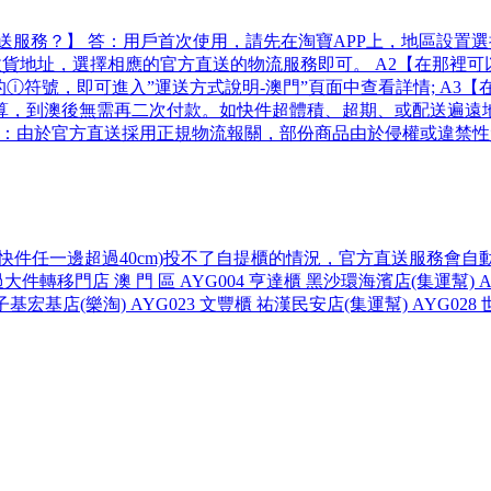
送服務？】 答：用戶首次使用，請先在淘寶APP上，地區設置
貨地址，選擇相應的官方直送的物流服務即可。 A2【在那裡可以
ⓘ符號，即可進入”運送方式說明-澳門”頁面中查看詳情; A3
算，到澳後無需再二次付款。如快件超體積、超期、或配送遍遠地
 答：由於官方直送採用正規物流報關，部份商品由於侵權或違禁
件任一邊超過40cm)投不了自提櫃的情況，官方直送服務會自
門店 澳 門 區 AYG004 亨達櫃 黑沙環海濱店(集運幫) AYG
 筷子基宏基店(樂淘) AYG023 文豐櫃 祐漢民安店(集運幫) AYG02