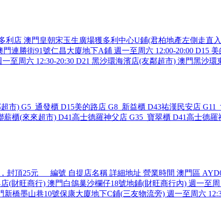
店 澳門皇朝宋玉生廣場獲多利中心U鋪(君柏地產左側走直入5米) 週一
澳門連勝街91號仁昌大廈地下A鋪 週一至周六 12:00-20:00 D15 美
至周六 12:30-20:30 D21 黑沙環海濱店(友鄰超市) 澳門
鄰超市) G5_通發櫃 D15美的路店 G8_新益櫃 D43祐漢民安店 G1
聯薪櫃(來來超市) D41高士德羅神父店 G35_寶翠櫃 D41高士德羅
，封頂25元 編號 自提店名稱 詳細地址 營業時間 澳門區 AYD
白鴿巢店(財旺商行) 澳門白鴿巢沙欄仔18號地鋪(財旺商行內) 週一至周日 
幫) 澳門新橋墨山巷10號保康大廈地下C鋪(三友物流旁) 週一至周六 12:30