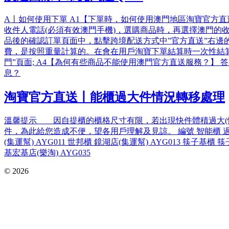
A丨如何使用下單 A1【下單時，如何使用澳門地區淘寶官方直
收件人電話(必須有效澳門手機)，選購商品時，再選擇澳門的收
品後的確認訂單頁面中，點擊跨境配送方式中”官方直送”右邊的
費，是按照重量計算的。在會在用戶淘寶下單結算時一次性結
門”頁面; A4【為何有些商品不能使用澳門官方直送服務？】
息？
淘寶官方直送丨能櫃過大件情況轉移處理
溫馨提示 因自提櫃的櫃格尺寸有限，若出現快件體積過大(快
件，為此給您造成不便，望各用戶理解及見諒。 編號 智能櫃 過大件轉移
(集運幫) AYG011 世邦櫃 鏡湖店(集運幫) AYG013 筷子基櫃
基宏基店(樂淘) AYG035
© 2026