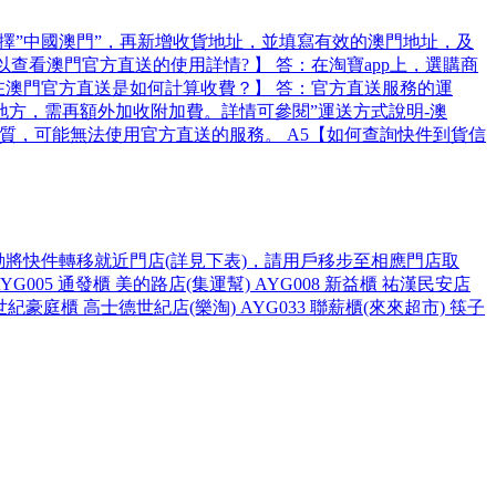
選擇”中國澳門”，再新增收貨地址，並填寫有效的澳門地址，及
查看澳門官方直送的使用詳情? 】 答：在淘寶app上，選購商
【在澳門官方直送是如何計算收費？】 答：官方直送服務的運
方，需再額外加收附加費。詳情可參閱”運送方式說明-澳
性質，可能無法使用官方直送的服務。 A5【如何查詢快件到貨信
動將快件轉移就近門店(詳見下表)，請用戶移步至相應門店取
005 通發櫃 美的路店(集運幫) AYG008 新益櫃 祐漢民安店
8 世紀豪庭櫃 高士德世紀店(樂淘) AYG033 聯薪櫃(來來超市) 筷子